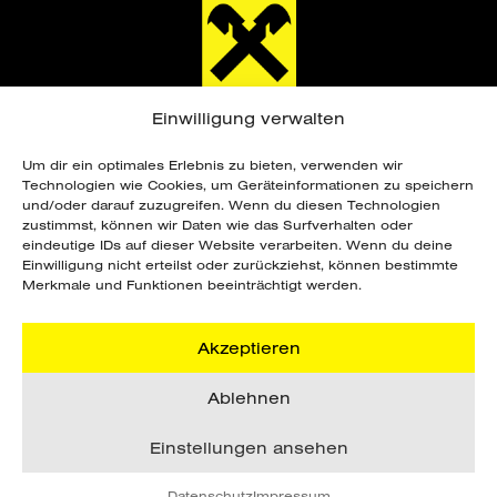
Einwilligung verwalten
Um dir ein optimales Erlebnis zu bieten, verwenden wir
Technologien wie Cookies, um Geräteinformationen zu speichern
und/oder darauf zuzugreifen. Wenn du diesen Technologien
zustimmst, können wir Daten wie das Surfverhalten oder
eindeutige IDs auf dieser Website verarbeiten. Wenn du deine
Copyright ©
2026 Sportunion Steiermark. Alle
Einwilligung nicht erteilst oder zurückziehst, können bestimmte
Rechte vorbehalten. Webdesign by
Merkmale und Funktionen beeinträchtigt werden.
grafik.design Steinberger
.
Akzeptieren
DATENSCHUTZ
Ablehnen
IMPRESSUM
AGB
Einstellungen ansehen
Datenschutz
Impressum