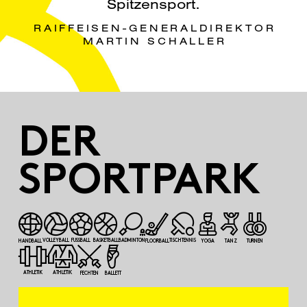
Spitzensport.
RAIFFEISEN-GENERALDIREKTOR
MARTIN SCHALLER
DER
SPORTPARK
VOLLEYBALL
FUSSBALL
BASKETBALL
BADMINTON
TISCHTENNIS
HANDBALL
FLOORBALL
YOGA
TANZ
TURNEN
ATHLETIK
ATHLETIK
FECHTEN
BALLETT