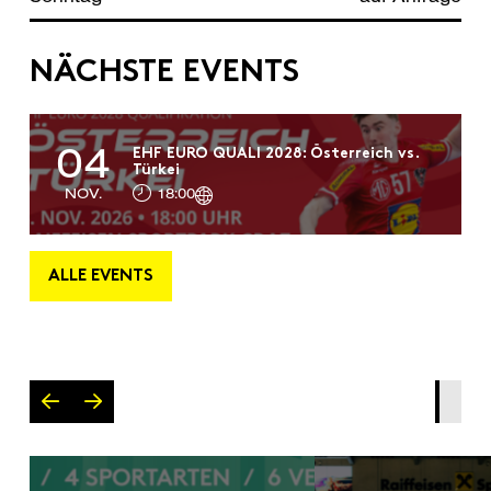
NÄCHSTE EVENTS
04
EHF EURO QUALI 2028: Österreich vs.
Türkei
NOV.
18:00
ALLE EVENTS
0
1
2
3
4
5