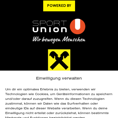
POWERED BY
Einwilligung verwalten
Um dir ein optimales Erlebnis zu bieten, verwenden wir
Technologien wie Cookies, um Geräteinformationen zu speichern
und/oder darauf zuzugreifen. Wenn du diesen Technologien
zustimmst, können wir Daten wie das Surfverhalten oder
eindeutige IDs auf dieser Website verarbeiten. Wenn du deine
Copyright ©
2026 Sportunion Steiermark. Alle
Einwilligung nicht erteilst oder zurückziehst, können bestimmte
Rechte vorbehalten. Webdesign by
Merkmale und Funktionen beeinträchtigt werden.