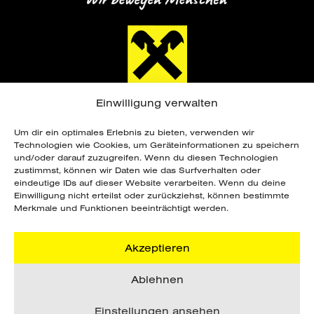
Einwilligung verwalten
Um dir ein optimales Erlebnis zu bieten, verwenden wir
Technologien wie Cookies, um Geräteinformationen zu speichern
und/oder darauf zuzugreifen. Wenn du diesen Technologien
zustimmst, können wir Daten wie das Surfverhalten oder
eindeutige IDs auf dieser Website verarbeiten. Wenn du deine
Copyright ©
2026 Sportunion Steiermark. Alle
Einwilligung nicht erteilst oder zurückziehst, können bestimmte
Rechte vorbehalten. Webdesign by
Merkmale und Funktionen beeinträchtigt werden.
grafik.design Steinberger
.
Akzeptieren
DATENSCHUTZ
Ablehnen
IMPRESSUM
AGB
Einstellungen ansehen