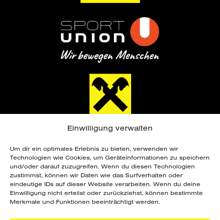
Einwilligung verwalten
Um dir ein optimales Erlebnis zu bieten, verwenden wir
Technologien wie Cookies, um Geräteinformationen zu speichern
und/oder darauf zuzugreifen. Wenn du diesen Technologien
zustimmst, können wir Daten wie das Surfverhalten oder
eindeutige IDs auf dieser Website verarbeiten. Wenn du deine
Copyright ©
2026 Sportunion Steiermark. Alle
Einwilligung nicht erteilst oder zurückziehst, können bestimmte
Rechte vorbehalten. Webdesign by
Merkmale und Funktionen beeinträchtigt werden.
grafik.design Steinberger
.