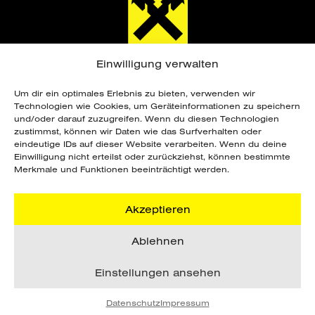
Einwilligung verwalten
Um dir ein optimales Erlebnis zu bieten, verwenden wir
Technologien wie Cookies, um Geräteinformationen zu speichern
und/oder darauf zuzugreifen. Wenn du diesen Technologien
zustimmst, können wir Daten wie das Surfverhalten oder
eindeutige IDs auf dieser Website verarbeiten. Wenn du deine
Copyright ©
2026 Sportunion Steiermark. Alle
Einwilligung nicht erteilst oder zurückziehst, können bestimmte
Rechte vorbehalten. Webdesign by
Merkmale und Funktionen beeinträchtigt werden.
grafik.design Steinberger
.
Akzeptieren
DATENSCHUTZ
Ablehnen
IMPRESSUM
AGB
Einstellungen ansehen
Datenschutz
Impressum